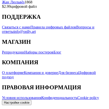
Жан Люльвès
1868
$2.99
цифровой файл
ПОДДЕРЖКА
Связаться с нами
Правила цифровых файлов
Вопросы и
ответы
info@onlly.art
МАГАЗИН
Репродукции
Наборы постеров
Блог
КОМПАНИЯ
О платформе
Компания и доверие
Для бизнеса
Цифровой
подход
ПРАВОВАЯ ИНФОРМАЦИЯ
Условия использования
Конфиденциальность
Cookie policy
Настройки cookie