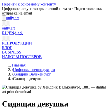
Перейти к основному контенту
Цифровое искусство для личной печати · Подготовленная
отправка на email
onlly.art
onlly.art
RU
/
EN
/
中文
РЕПРОДУКЦИИ
БЛОГ
BUSINESS
НАБОРЫ ПОСТЕРОВ
Главная
/
Цифровые репродукции
/
Хендрик Валькенбург
/
Сидящая девушка
Сидящая девушка