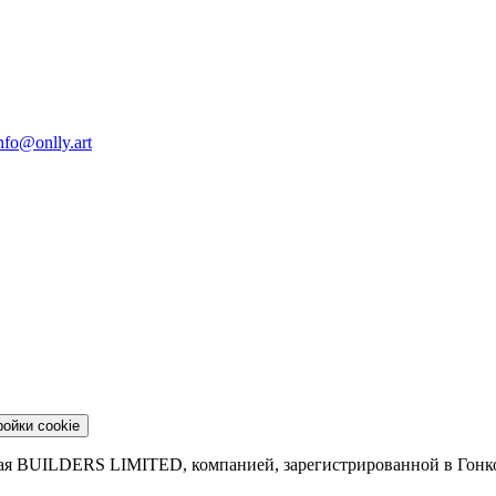
nfo@onlly.art
ойки cookie
емая BUILDERS LIMITED, компанией, зарегистрированной в Гонк