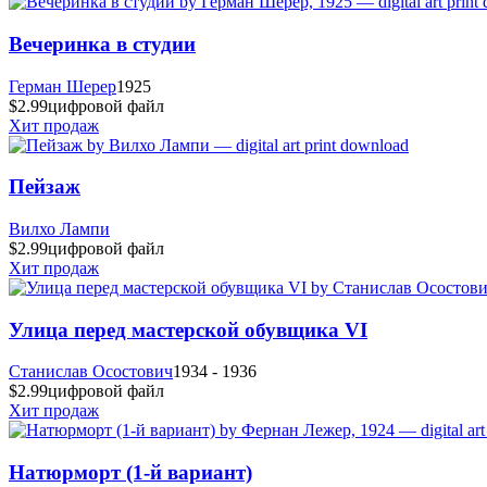
Вечеринка в студии
Герман Шерер
1925
$2.99
цифровой файл
Хит продаж
Пейзаж
Вилхо Лампи
$2.99
цифровой файл
Хит продаж
Улица перед мастерской обувщика VI
Станислав Осостович
1934 - 1936
$2.99
цифровой файл
Хит продаж
Натюрморт (1-й вариант)