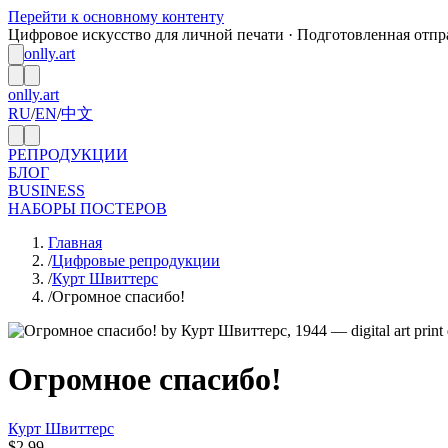
Перейти к основному контенту
Цифровое искусство для личной печати · Подготовленная отпра
onlly.art
onlly.art
RU
/
EN
/
中文
РЕПРОДУКЦИИ
БЛОГ
BUSINESS
НАБОРЫ ПОСТЕРОВ
Главная
/
Цифровые репродукции
/
Курт Швиттерс
/
Огромное спасибо!
Огромное спасибо!
Курт Швиттерс
$2.99