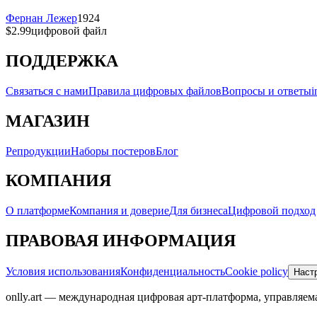
Фернан Лежер
1924
$2.99
цифровой файл
ПОДДЕРЖКА
Связаться с нами
Правила цифровых файлов
Вопросы и ответы
i
МАГАЗИН
Репродукции
Наборы постеров
Блог
КОМПАНИЯ
О платформе
Компания и доверие
Для бизнеса
Цифровой подход
ПРАВОВАЯ ИНФОРМАЦИЯ
Условия использования
Конфиденциальность
Cookie policy
Настр
onlly.art — международная цифровая арт-платформа, управля