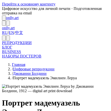
Перейти к основному контенту
Цифровое искусство для личной печати · Подготовленная
отправка на email
onlly.art
onlly.art
RU
/
EN
/
中文
РЕПРОДУКЦИИ
БЛОГ
BUSINESS
НАБОРЫ ПОСТЕРОВ
Главная
/
Цифровые репродукции
/
Джованни Болдини
/
Портрет мадемуазель Эмилиен Леруа
Портрет мадемуазель