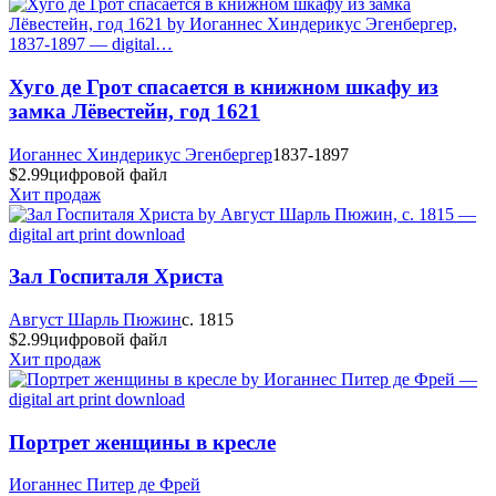
Хуго де Грот спасается в книжном шкафу из
замка Лёвестейн, год 1621
Иоганнес Хиндерикус Эгенбергер
1837-1897
$2.99
цифровой файл
Хит продаж
Зал Госпиталя Христа
Август Шарль Пюжин
c. 1815
$2.99
цифровой файл
Хит продаж
Портрет женщины в кресле
Иоганнес Питер де Фрей