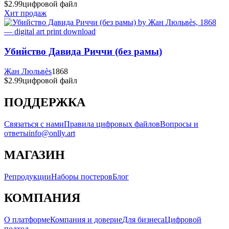
$2.99
цифровой файл
Хит продаж
Убийство Давида Риччи (без рамы)
Жан Люльвès
1868
$2.99
цифровой файл
ПОДДЕРЖКА
Связаться с нами
Правила цифровых файлов
Вопросы и
ответы
info@onlly.art
МАГАЗИН
Репродукции
Наборы постеров
Блог
КОМПАНИЯ
О платформе
Компания и доверие
Для бизнеса
Цифровой
подход