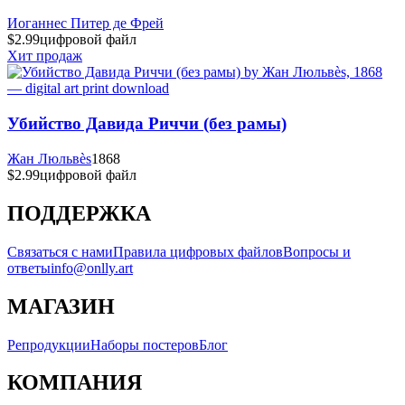
Иоганнес Питер де Фрей
$2.99
цифровой файл
Хит продаж
Убийство Давида Риччи (без рамы)
Жан Люльвès
1868
$2.99
цифровой файл
ПОДДЕРЖКА
Связаться с нами
Правила цифровых файлов
Вопросы и
ответы
info@onlly.art
МАГАЗИН
Репродукции
Наборы постеров
Блог
КОМПАНИЯ