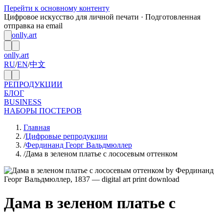
Перейти к основному контенту
Цифровое искусство для личной печати · Подготовленная
отправка на email
onlly.art
onlly.art
RU
/
EN
/
中文
РЕПРОДУКЦИИ
БЛОГ
BUSINESS
НАБОРЫ ПОСТЕРОВ
Главная
/
Цифровые репродукции
/
Фердинанд Георг Вальдмюллер
/
Дама в зеленом платье с лососевым оттенком
Дама в зеленом платье с