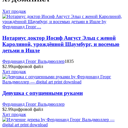
Хит продаж
Нотариус доктор Иосиф Август Эльц с женой
Каролиной, урождённой Шаумбург, и восемью
детьми в Ишле
Фердинанд Георг Вальдмюллер
1835
$2.99
цифровой файл
Хит продаж
Девушка с опущенными руками
Фердинанд Георг Вальдмюллер
$2.99
цифровой файл
Хит продаж