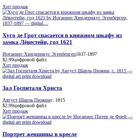
Хит продаж
Хуго де Грот спасается в книжном шкафу из
замка Лёвестейн, год 1621
Иоганнес Хиндерикус Эгенбергер
1837-1897
$2.99
цифровой файл
Хит продаж
Зал Госпиталя Христа
Август Шарль Пюжин
c. 1815
$2.99
цифровой файл
Хит продаж
Портрет женщины в кресле