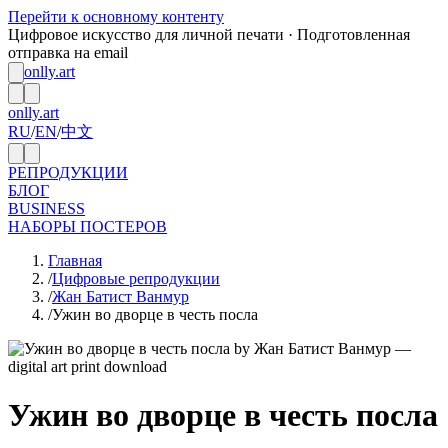
Перейти к основному контенту
Цифровое искусство для личной печати · Подготовленная
отправка на email
onlly.art
onlly.art
RU
/
EN
/
中文
РЕПРОДУКЦИИ
БЛОГ
BUSINESS
НАБОРЫ ПОСТЕРОВ
Главная
/
Цифровые репродукции
/
Жан Батист Ванмур
/
Ужин во дворце в честь посла
Ужин во дворце в честь посла