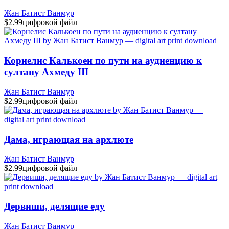
Жан Батист Ванмур
$2.99
цифровой файл
Корнелис Калькоен по пути на аудиенцию к
султану Ахмеду III
Жан Батист Ванмур
$2.99
цифровой файл
Дама, играющая на архлюте
Жан Батист Ванмур
$2.99
цифровой файл
Дервиши, делящие еду
Жан Батист Ванмур