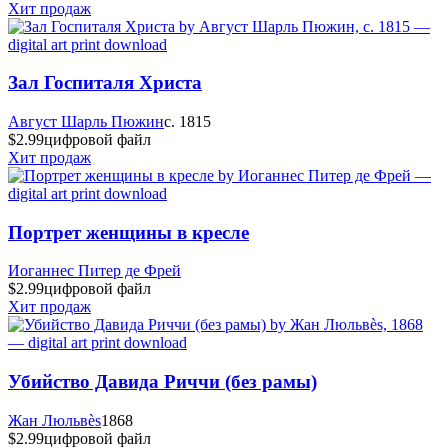
Хит продаж
Зал Госпиталя Христа
Август Шарль Пюжин
c. 1815
$2.99
цифровой файл
Хит продаж
Портрет женщины в кресле
Иоганнес Питер де Фрей
$2.99
цифровой файл
Хит продаж
Убийство Давида Риччи (без рамы)
Жан Люльвès
1868
$2.99
цифровой файл