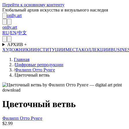
Перейти к основному контенту
Глобальный архив искусства и визуального наследия
onlly.art
onlly.art
RU
/
EN
/
中文
АРХИВ
+
ХУДОЖНИКИ
ИНСТИТУЦИИ
МЕСТА
КОЛЛЕКЦИИ
BUSINE
Главная
/
Цифровые репродукции
/
Филипп Отто Рунге
/
Цветочный ветвь
Цветочный ветвь
Филипп Отто Рунге
$2.99