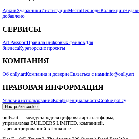
Архив
Художники
Институции
Места
Периоды
Коллекции
Недав
добавлено
СЕРВИСЫ
Art Passport
Правила цифровых файлов
Для
бизнеса
Кураторские проекты
КОМПАНИЯ
Об onlly.art
Компания и доверие
Связаться с нами
info@onlly.art
ПРАВОВАЯ ИНФОРМАЦИЯ
Условия использования
Конфиденциальность
Cookie policy
Настройки cookie
onlly.art — международная цифровая арт-платформа,
управляемая BUILDERS LIMITED, компанией,
зарегистрированной в Гонконге.