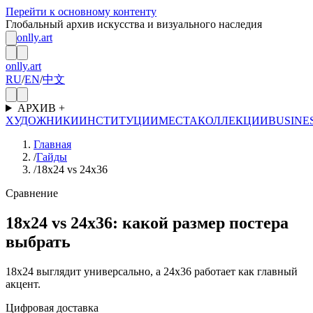
Перейти к основному контенту
Глобальный архив искусства и визуального наследия
onlly.art
onlly.art
RU
/
EN
/
中文
АРХИВ
+
ХУДОЖНИКИ
ИНСТИТУЦИИ
МЕСТА
КОЛЛЕКЦИИ
BUSINE
Главная
/
Гайды
/
18x24 vs 24x36
Сравнение
18x24 vs 24x36: какой размер постера
выбрать
18x24 выглядит универсально, а 24x36 работает как главный
акцент.
Цифровая доставка