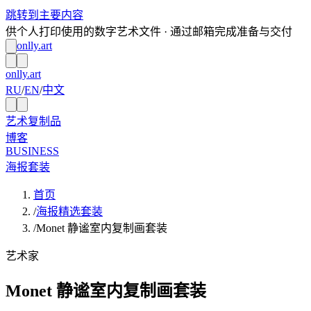
跳转到主要内容
供个人打印使用的数字艺术文件 · 通过邮箱完成准备与交付
onlly.art
onlly.art
RU
/
EN
/
中文
艺术复制品
博客
BUSINESS
海报套装
首页
/
海报精选套装
/
Monet 静谧室内复制画套装
艺术家
Monet 静谧室内复制画套装