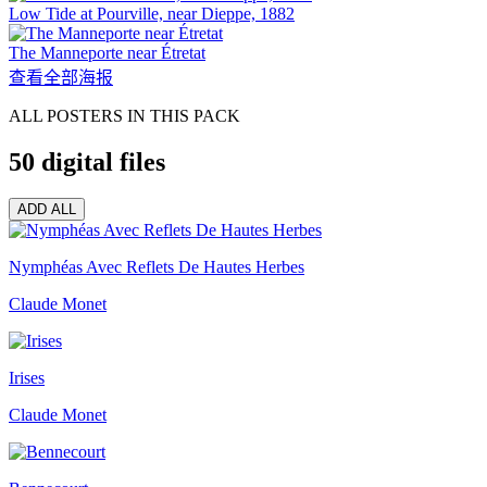
Low Tide at Pourville, near Dieppe, 1882
The Manneporte near Étretat
查看全部海报
ALL POSTERS IN THIS PACK
50
digital files
ADD ALL
Nymphéas Avec Reflets De Hautes Herbes
Claude Monet
Irises
Claude Monet