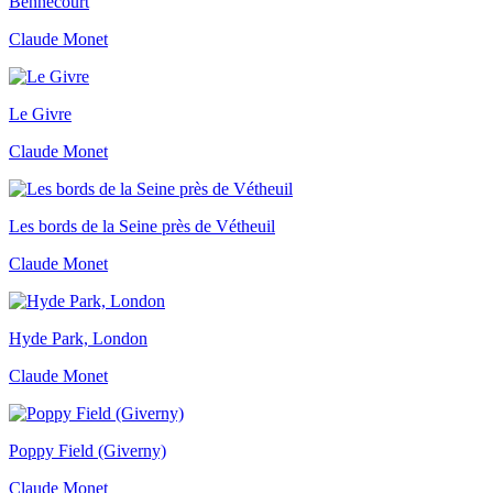
Bennecourt
Claude Monet
Le Givre
Claude Monet
Les bords de la Seine près de Vétheuil
Claude Monet
Hyde Park, London
Claude Monet
Poppy Field (Giverny)
Claude Monet