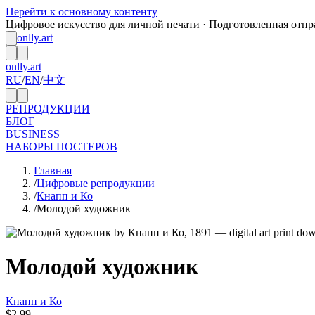
Перейти к основному контенту
Цифровое искусство для личной печати · Подготовленная отпра
onlly.art
onlly.art
RU
/
EN
/
中文
РЕПРОДУКЦИИ
БЛОГ
BUSINESS
НАБОРЫ ПОСТЕРОВ
Главная
/
Цифровые репродукции
/
Кнапп и Ко
/
Молодой художник
Молодой художник
Кнапп и Ко
$2.99