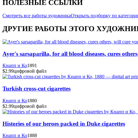
ПОЛЕЗНЫЕ ССЫЛКИ
Смотреть все работы художника
Открыть подборку по категори
ДРУГИЕ РАБОТЫ ЭТОГО ХУДОЖНИ
Ayer's sarsaparilla, for all blood diseases, cures others
Кнапп и Ко
1891
$2.99
цифровой файл
Turkish cross-cut cigarettes
Кнапп и Ко
1880
$2.99
цифровой файл
Histories of our heroes packed in Duke cigarettes
Кнапп и Ко
1888