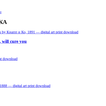
и
КА
, will cure you