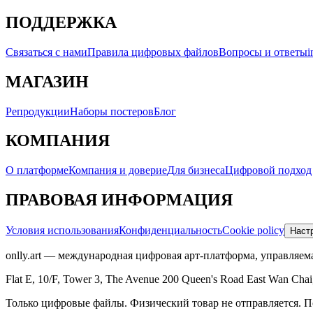
ПОДДЕРЖКА
Связаться с нами
Правила цифровых файлов
Вопросы и ответы
i
МАГАЗИН
Репродукции
Наборы постеров
Блог
КОМПАНИЯ
О платформе
Компания и доверие
Для бизнеса
Цифровой подход
ПРАВОВАЯ ИНФОРМАЦИЯ
Условия использования
Конфиденциальность
Cookie policy
Настр
onlly.art — международная цифровая арт-платформа, управля
Flat E, 10/F, Tower 3, The Avenue 200 Queen's Road East Wan Cha
Только цифровые файлы. Физический товар не отправляется.
П