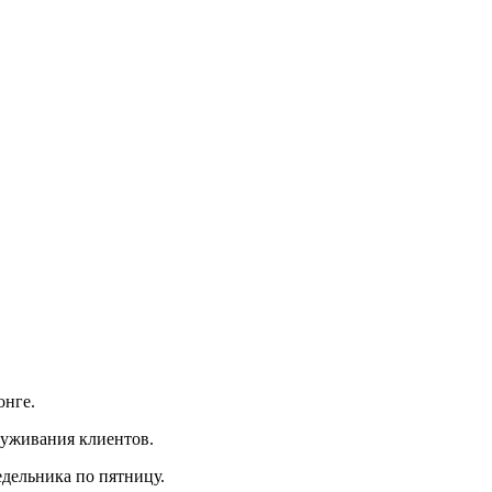
онге.
луживания клиентов.
едельника по пятницу.