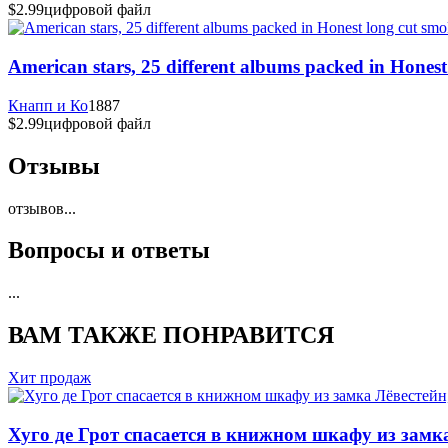
$2.99
цифровой файл
American stars, 25 different albums packed in Hones
Кнапп и Ко
1887
$2.99
цифровой файл
Отзывы
отзывов
...
Вопросы и ответы
...
ВАМ ТАКЖЕ ПОНРАВИТСЯ
Хит продаж
Хуго де Грот спасается в книжном шкафу из замка