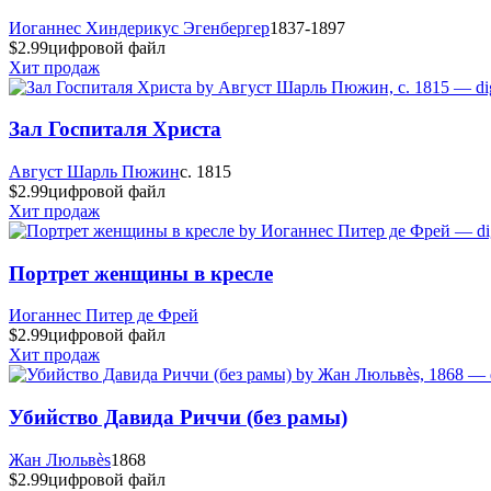
Иоганнес Хиндерикус Эгенбергер
1837-1897
$2.99
цифровой файл
Хит продаж
Зал Госпиталя Христа
Август Шарль Пюжин
c. 1815
$2.99
цифровой файл
Хит продаж
Портрет женщины в кресле
Иоганнес Питер де Фрей
$2.99
цифровой файл
Хит продаж
Убийство Давида Риччи (без рамы)
Жан Люльвès
1868
$2.99
цифровой файл