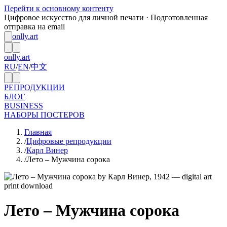
Перейти к основному контенту
Цифровое искусство для личной печати · Подготовленная
отправка на email
onlly.art
onlly.art
RU
/
EN
/
中文
РЕПРОДУКЦИИ
БЛОГ
BUSINESS
НАБОРЫ ПОСТЕРОВ
Главная
/
Цифровые репродукции
/
Карл Винер
/
Лето – Мужчина сорока
Лето – Мужчина сорока