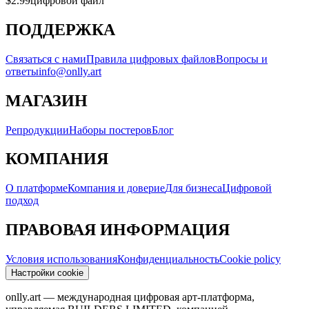
$2.99
цифровой файл
ПОДДЕРЖКА
Связаться с нами
Правила цифровых файлов
Вопросы и
ответы
info@onlly.art
МАГАЗИН
Репродукции
Наборы постеров
Блог
КОМПАНИЯ
О платформе
Компания и доверие
Для бизнеса
Цифровой
подход
ПРАВОВАЯ ИНФОРМАЦИЯ
Условия использования
Конфиденциальность
Cookie policy
Настройки cookie
onlly.art — международная цифровая арт-платформа,