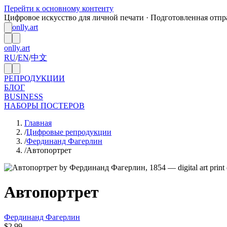
Перейти к основному контенту
Цифровое искусство для личной печати · Подготовленная отпра
onlly.art
onlly.art
RU
/
EN
/
中文
РЕПРОДУКЦИИ
БЛОГ
BUSINESS
НАБОРЫ ПОСТЕРОВ
Главная
/
Цифровые репродукции
/
Фердинанд Фагерлин
/
Автопортрет
Автопортрет
Фердинанд Фагерлин
$2.99