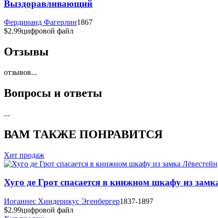
Выздоравливающий
Фердинанд Фагерлин
1867
$2.99
цифровой файл
Отзывы
отзывов
...
Вопросы и ответы
...
ВАМ ТАКЖЕ ПОНРАВИТСЯ
Хит продаж
Хуго де Грот спасается в книжном шкафу из замка
Иоганнес Хиндерикус Эгенбергер
1837-1897
$2.99
цифровой файл