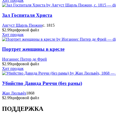
Хит продаж
Зал Госпиталя Христа
Август Шарль Пюжин
c. 1815
$2.99
цифровой файл
Хит продаж
Портрет женщины в кресле
Иоганнес Питер де Фрей
$2.99
цифровой файл
Хит продаж
Убийство Давида Риччи (без рамы)
Жан Люльвès
1868
$2.99
цифровой файл
ПОДДЕРЖКА