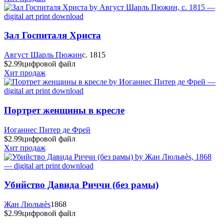
Зал Госпиталя Христа
Август Шарль Пюжин
c. 1815
$2.99
цифровой файл
Хит продаж
Портрет женщины в кресле
Иоганнес Питер де Фрей
$2.99
цифровой файл
Хит продаж
Убийство Давида Риччи (без рамы)
Жан Люльвès
1868
$2.99
цифровой файл