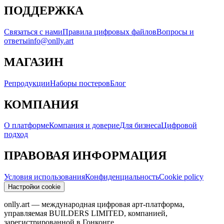
ПОДДЕРЖКА
Связаться с нами
Правила цифровых файлов
Вопросы и
ответы
info@onlly.art
МАГАЗИН
Репродукции
Наборы постеров
Блог
КОМПАНИЯ
О платформе
Компания и доверие
Для бизнеса
Цифровой
подход
ПРАВОВАЯ ИНФОРМАЦИЯ
Условия использования
Конфиденциальность
Cookie policy
Настройки cookie
onlly.art — международная цифровая арт-платформа,
управляемая BUILDERS LIMITED, компанией,
зарегистрированной в Гонконге.