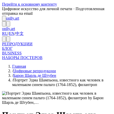
Перейти к основному контенту
Цифровое искусство для личной печати · Подготовленная
отправка на email
onlly.art
onlly.art
RU
/
EN
/
中文
РЕПРОДУКЦИИ
БЛОГ
BUSINESS
НАБОРЫ ПОСТЕРОВ
Главная
/
Цифровые репродукции
/
Барон Шарль де Штубен
/
Портрет Эдма Шампьона, известного как человек в
маленьком синем пальто (1764-1852), филантроп