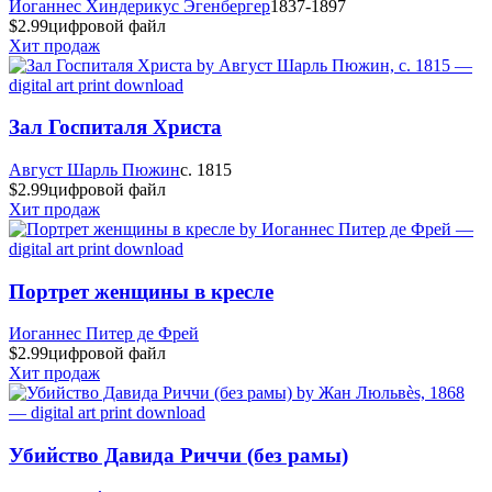
Иоганнес Хиндерикус Эгенбергер
1837-1897
$2.99
цифровой файл
Хит продаж
Зал Госпиталя Христа
Август Шарль Пюжин
c. 1815
$2.99
цифровой файл
Хит продаж
Портрет женщины в кресле
Иоганнес Питер де Фрей
$2.99
цифровой файл
Хит продаж
Убийство Давида Риччи (без рамы)