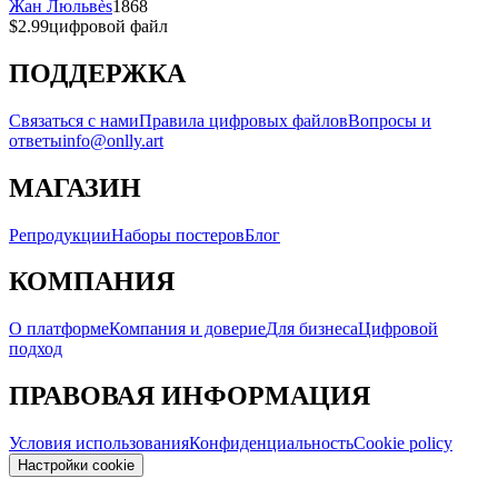
Жан Люльвès
1868
$2.99
цифровой файл
ПОДДЕРЖКА
Связаться с нами
Правила цифровых файлов
Вопросы и
ответы
info@onlly.art
МАГАЗИН
Репродукции
Наборы постеров
Блог
КОМПАНИЯ
О платформе
Компания и доверие
Для бизнеса
Цифровой
подход
ПРАВОВАЯ ИНФОРМАЦИЯ
Условия использования
Конфиденциальность
Cookie policy
Настройки cookie