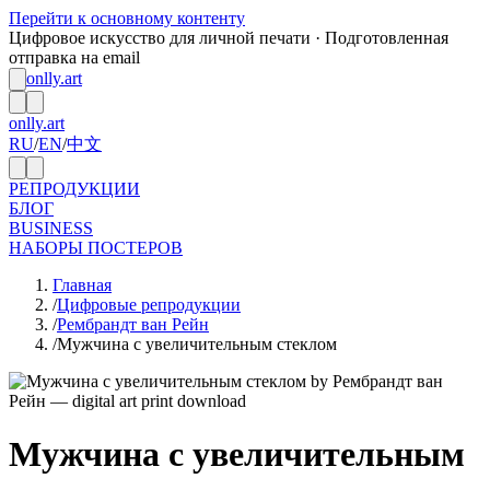
Перейти к основному контенту
Цифровое искусство для личной печати · Подготовленная
отправка на email
onlly.art
onlly.art
RU
/
EN
/
中文
РЕПРОДУКЦИИ
БЛОГ
BUSINESS
НАБОРЫ ПОСТЕРОВ
Главная
/
Цифровые репродукции
/
Рембрандт ван Рейн
/
Мужчина с увеличительным стеклом
Мужчина с увеличительным